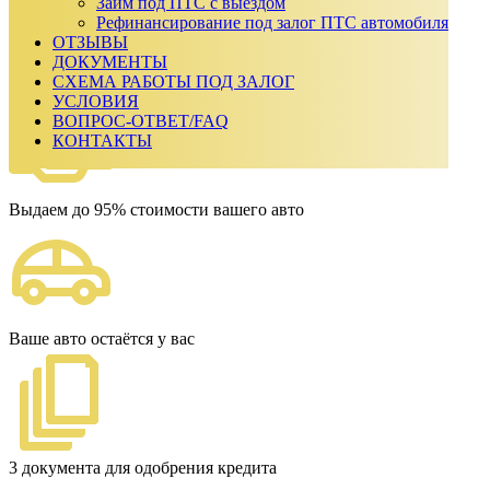
Займ под ПТС с выездом
Ежемесячный платеж:
0
₽
Рефинансирование под залог ПТС автомобиля
Сумма к возврату:
0
₽
ОТЗЫВЫ
Получить одобрение
ДОКУМЕНТЫ
Наши преимущества
СХЕМА РАБОТЫ ПОД ЗАЛОГ
УСЛОВИЯ
ВОПРОС-ОТВЕТ/FAQ
КОНТАКТЫ
Выдаем до 95% стоимости вашего авто
Ваше авто остаётся у вас
3 документа для одобрения кредита