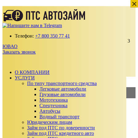
×
×
Займ под ПТС с выездом в ЮВАО
Получите займ по ставке от 2% в месяц
100% одобрение даже с плохой кредитной
историей
Телефон:
+7 800 350 77 41
Выдаем от 30 000 до 15 000 000 ₽ на срок до 3
ЮВАО
лет
Заказать звонок
Без подтверждения дохода, справок и
поручителей
Автомобиль остается у вас
О КОМПАНИИ
Заказать звонок
УСЛУГИ
Калькулятор займа
По типу транспортного средства
Легковые автомобили
Грузовые автомобили
2%
—
Займ под ПТС
Мототехника
Спецтехника
3%
—
Займ под АВТО
Автобусы
Водный транспорт
Сумма займа
Юридическим лицам
₽
Займ под ПТС по доверенности
₽
Займ под ПТС кредитного авто
Срок займа