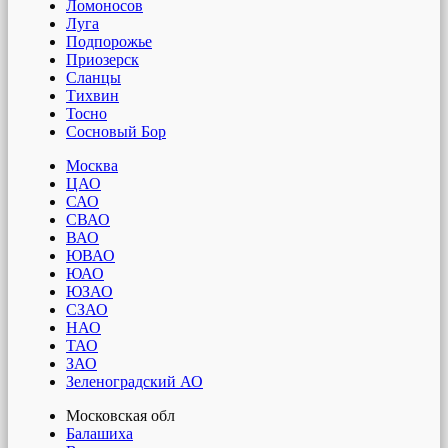
Ломоносов
Луга
Подпорожье
Приозерск
Сланцы
Тихвин
Тосно
Сосновый Бор
Москва
ЦАО
САО
СВАО
ВАО
ЮВАО
ЮАО
ЮЗАО
СЗАО
НАО
ТАО
ЗАО
Зеленоградский АО
Московская обл
Балашиха