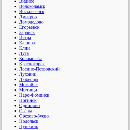
Видное
Волоколамск
Воскресенск
Дмитров
Домодедово
Егорьевск
Зарайск
Истра
Кашира
Клин
Луга
Коломна</a
Красногорск
Лосино-Петровский
Луховиц
Люберцы
Можайск
Мытищи
Наро-Фоминск
Ногинск
Одинцово
Озёры
Орехово-Зуево
Подольск
Пушкино