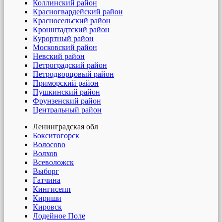
Коллинский район
Красногвардейский район
Красносельский район
Кронштадтский район
Курортный район
Московский район
Невский район
Петроградский район
Петродворцовый район
Приморский район
Пушкинский район
Фрунзенский район
Центральный район
Ленинградская обл
Бокситогорск
Волосово
Волхов
Всеволожск
Выборг
Гатчина
Кингисепп
Кириши
Кировск
Лодейное Поле