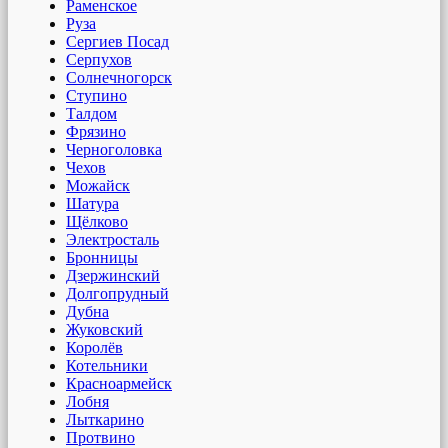
Раменское
Руза
Сергиев Посад
Серпухов
Солнечногорск
Ступино
Талдом
Фрязино
Черноголовка
Чехов
Можайск
Шатура
Щёлково
Электросталь
Бронницы
Дзержинский
Долгопрудный
Дубна
Жуковский
Королёв
Котельники
Красноармейск
Лобня
Лыткарино
Протвино