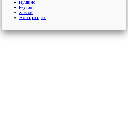
Пущино
Реутов
Химки
Электрогорск