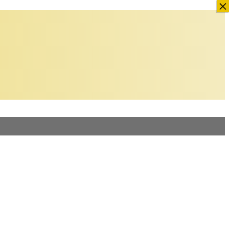
×
×
×