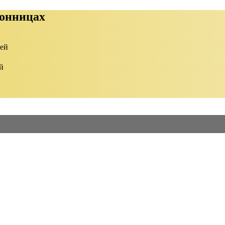
ронницах
ией
й