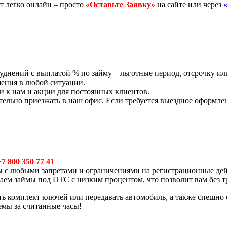
т легко онлайн – просто
«Оставьте Заявку»
на сайте или через
труднений с выплатой % по займу – льготные период, отсрочку 
шения в любой ситуации.
 к нам и акции для постоянных клиентов.
ательно приезжать в наш офис. Если требуется выездное оформ
+7 800 350 77 41
ймы с любыми запретами и ограничениями на регистрационные 
ем займы под ПТС с низким процентом, что позволит вам без тр
ь комплект ключей или передавать автомобиль, а также спешно 
мы за считанные часы!