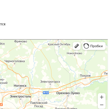
❯
тся