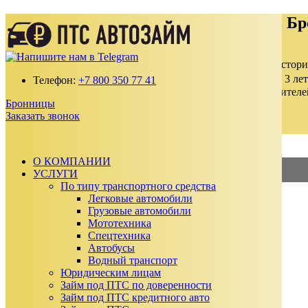
Деньги под залог ПТС Автомобиля в Б
Получите займ по ставке от 2% в месяц
100% одобрение даже с плохой кредитной истор
Выдаем от 30 000 до 15 000 000 ₽ на срок до 3 лет
Телефон:
+7 800 350 77 41
Без подтверждения дохода, справок и поручителе
Бронницы
Автомобиль остается у вас
Заказать звонок
Заказать звонок
Калькулятор займа
О КОМПАНИИ
УСЛУГИ
2%
—
Займ под ПТС
По типу транспортного средства
Легковые автомобили
3%
—
Займ под АВТО
Грузовые автомобили
Мототехника
Сумма займа
Спецтехника
₽
Автобусы
₽
Водный транспорт
Срок займа
Юридическим лицам
Ежемесячный платеж:
0
₽
Займ под ПТС по доверенности
Сумма к возврату:
0
₽
Займ под ПТС кредитного авто