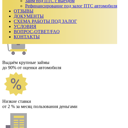
₽
Займ под ПТС с выездом
Срок займа
Рефинансирование под залог ПТС автомобиля
ОТЗЫВЫ
Ежемесячный платеж:
0
₽
ДОКУМЕНТЫ
Сумма к возврату:
0
₽
СХЕМА РАБОТЫ ПОД ЗАЛОГ
Получить одобрение
УСЛОВИЯ
Как мы работаем
ВОПРОС-ОТВЕТ/FAQ
КОНТАКТЫ
Выдаём крупные займы
до 90% от оценки автомобиля
Низкие ставки
от 2 % за месяц пользования деньгами