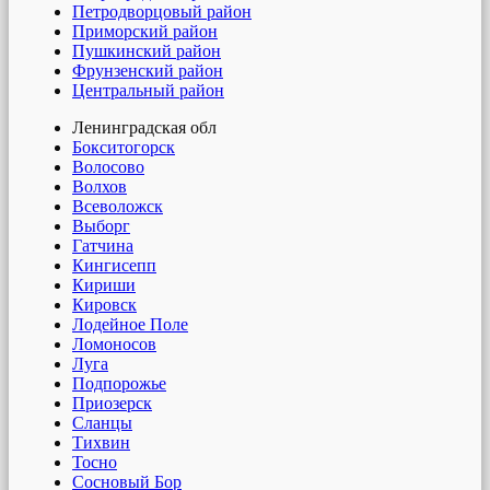
Петродворцовый район
Приморский район
Пушкинский район
Фрунзенский район
Центральный район
Ленинградская обл
Бокситогорск
Волосово
Волхов
Всеволожск
Выборг
Гатчина
Кингисепп
Кириши
Кировск
Лодейное Поле
Ломоносов
Луга
Подпорожье
Приозерск
Сланцы
Тихвин
Тосно
Сосновый Бор