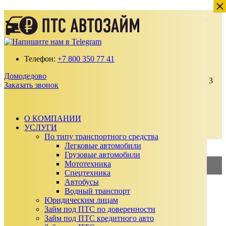
×
×
Деньги под залог ПТС Автомобиля в
Домодедово
Получите займ по ставке от 2% в месяц
Телефон:
+7 800 350 77 41
100% одобрение даже с плохой кредитной
историей
Домодедово
Выдаем от 30 000 до 15 000 000 ₽ на срок до 3
Заказать звонок
лет
Без подтверждения дохода, справок и
поручителей
Автомобиль остается у вас
О КОМПАНИИ
УСЛУГИ
Заказать звонок
По типу транспортного средства
Калькулятор займа
Легковые автомобили
Грузовые автомобили
Мототехника
2%
—
Займ под ПТС
Спецтехника
Автобусы
3%
—
Займ под АВТО
Водный транспорт
Юридическим лицам
Сумма займа
Займ под ПТС по доверенности
₽
Займ под ПТС кредитного авто