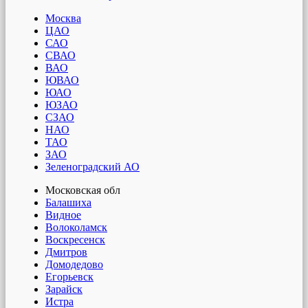
Москва
ЦАО
САО
СВАО
ВАО
ЮВАО
ЮАО
ЮЗАО
СЗАО
НАО
ТАО
ЗАО
Зеленоградский АО
Московская обл
Балашиха
Видное
Волоколамск
Воскресенск
Дмитров
Домодедово
Егорьевск
Зарайск
Истра