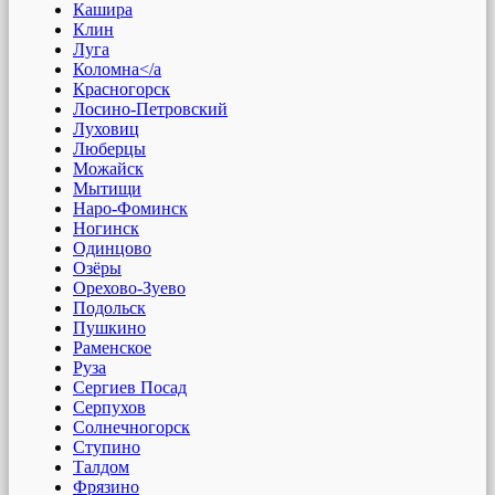
Кашира
Клин
Луга
Коломна</a
Красногорск
Лосино-Петровский
Луховиц
Люберцы
Можайск
Мытищи
Наро-Фоминск
Ногинск
Одинцово
Озёры
Орехово-Зуево
Подольск
Пушкино
Раменское
Руза
Сергиев Посад
Серпухов
Солнечногорск
Ступино
Талдом
Фрязино