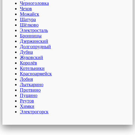
Черноголовка
Чехов
Можайск
Шатура
Щёлково
Электросталь
Бронницы
Дзержинский
Долгопрудный
Дубна
Жуковский
Королёв
Котельники
Красноармейск
Лобня
Лыткарино
Протвино
Пущино
Реутов
Химки
Электрогорск