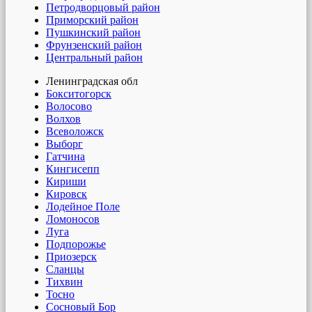
Петродворцовый район
Приморский район
Пушкинский район
Фрунзенский район
Центральный район
Ленинградская обл
Бокситогорск
Волосово
Волхов
Всеволожск
Выборг
Гатчина
Кингисепп
Кириши
Кировск
Лодейное Поле
Ломоносов
Луга
Подпорожье
Приозерск
Сланцы
Тихвин
Тосно
Сосновый Бор