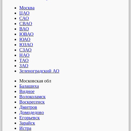
Москва
ЦАО
САО
СВАО
ВАО
ЮВАО
ЮАО
ЮЗАО
СЗАО
НАО
ТАО
ЗАО
Зеленоградский АО
Московская обл
Балашиха
Видное
Волоколамск
Воскресенск
Дмитров
Домодедово
Егорьевск
Зарайск
Истра