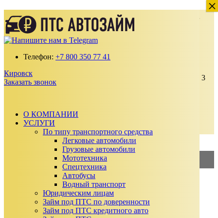
×
×
Деньги под залог ПТС Автомобиля в
Кировске
Получите займ по ставке от 2% в месяц
Телефон:
+7 800 350 77 41
100% одобрение даже с плохой кредитной
историей
Кировск
Выдаем от 30 000 до 15 000 000 ₽ на срок до 3
Заказать звонок
лет
Без подтверждения дохода, справок и
поручителей
Автомобиль остается у вас
О КОМПАНИИ
УСЛУГИ
Заказать звонок
По типу транспортного средства
Калькулятор займа
Легковые автомобили
Грузовые автомобили
Мототехника
2%
—
Займ под ПТС
Спецтехника
Автобусы
3%
—
Займ под АВТО
Водный транспорт
Юридическим лицам
Сумма займа
Займ под ПТС по доверенности
₽
Займ под ПТС кредитного авто