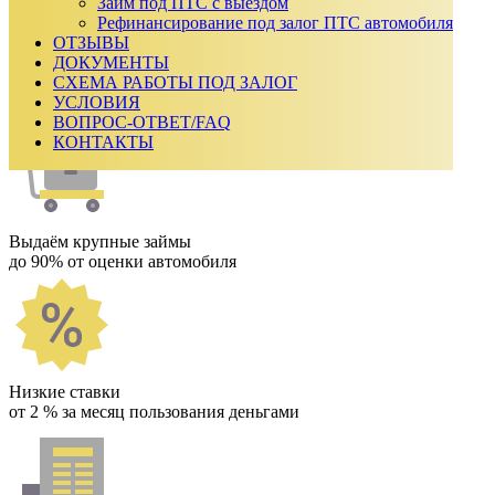
₽
Займ под ПТС с выездом
Срок займа
Рефинансирование под залог ПТС автомобиля
ОТЗЫВЫ
Ежемесячный платеж:
0
₽
ДОКУМЕНТЫ
Сумма к возврату:
0
₽
СХЕМА РАБОТЫ ПОД ЗАЛОГ
Получить одобрение
УСЛОВИЯ
Как мы работаем
ВОПРОС-ОТВЕТ/FAQ
КОНТАКТЫ
Выдаём крупные займы
до 90% от оценки автомобиля
Низкие ставки
от 2 % за месяц пользования деньгами