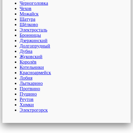
Черноголовка
Чехов
Можайск
Шатура
Щёлково
Электросталь
Бронницы
Дзержинский
Долгопрудный
Дубна
Жуковский
Королёв
Котельники
Красноармейск
Лобня
Лыткарино
Протвино
Пущино
Реутов
Химки
Электрогорск