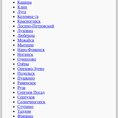
Кашира
Клин
Луга
Коломна</a
Красногорск
Лосино-Петровский
Луховиц
Люберцы
Можайск
Мытищи
Наро-Фоминск
Ногинск
Одинцово
Озёры
Орехово-Зуево
Подольск
Пушкино
Раменское
Руза
Сергиев Посад
Серпухов
Солнечногорск
Ступино
Талдом
Фрязино