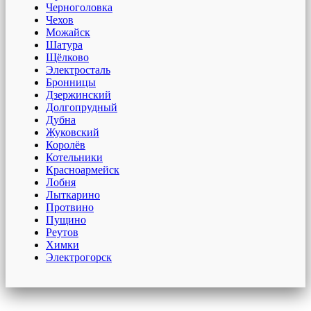
Черноголовка
Чехов
Можайск
Шатура
Щёлково
Электросталь
Бронницы
Дзержинский
Долгопрудный
Дубна
Жуковский
Королёв
Котельники
Красноармейск
Лобня
Лыткарино
Протвино
Пущино
Реутов
Химки
Электрогорск