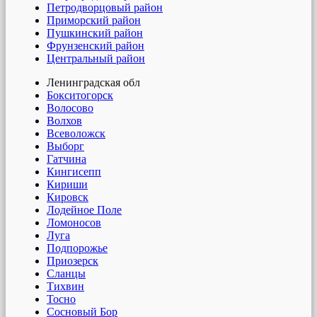
Петродворцовый район
Приморский район
Пушкинский район
Фрунзенский район
Центральный район
Ленинградская обл
Бокситогорск
Волосово
Волхов
Всеволожск
Выборг
Гатчина
Кингисепп
Кириши
Кировск
Лодейное Поле
Ломоносов
Луга
Подпорожье
Приозерск
Сланцы
Тихвин
Тосно
Сосновый Бор