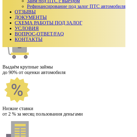
₽
Займ под ПТС с выездом
Срок займа
Рефинансирование под залог ПТС автомобиля
ОТЗЫВЫ
Ежемесячный платеж:
0
₽
ДОКУМЕНТЫ
Сумма к возврату:
0
₽
СХЕМА РАБОТЫ ПОД ЗАЛОГ
Получить одобрение
УСЛОВИЯ
Как мы работаем
ВОПРОС-ОТВЕТ/FAQ
КОНТАКТЫ
Выдаём крупные займы
до 90% от оценки автомобиля
Низкие ставки
от 2 % за месяц пользования деньгами