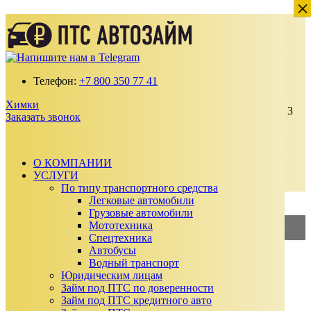
×
×
Деньги под залог ПТС Автомобиля в
Химках
Получите займ по ставке от 2% в месяц
Телефон:
+7 800 350 77 41
100% одобрение даже с плохой кредитной
историей
Химки
Выдаем от 30 000 до 15 000 000 ₽ на срок до 3
Заказать звонок
лет
Без подтверждения дохода, справок и
поручителей
Автомобиль остается у вас
О КОМПАНИИ
УСЛУГИ
Заказать звонок
По типу транспортного средства
Калькулятор займа
Легковые автомобили
Грузовые автомобили
Мототехника
2%
—
Займ под ПТС
Спецтехника
Автобусы
3%
—
Займ под АВТО
Водный транспорт
Юридическим лицам
Сумма займа
Займ под ПТС по доверенности
₽
Займ под ПТС кредитного авто