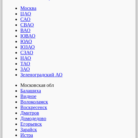
Москва
ЦАО
САО
СВАО
ВАО
ЮВАО
ЮАО
ЮЗАО
СЗАО
НАО
ТАО
ЗАО
Зеленоградский АО
Московская обл
Балашиха
Видное
Волоколамск
Воскресенск
Дмитров
Домодедово
Егорьевск
Зарайск
Истра