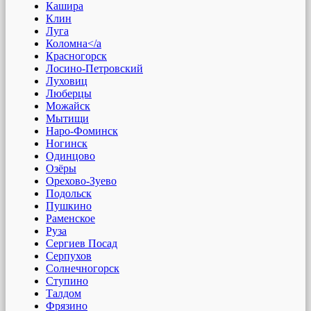
Кашира
Клин
Луга
Коломна</a
Красногорск
Лосино-Петровский
Луховиц
Люберцы
Можайск
Мытищи
Наро-Фоминск
Ногинск
Одинцово
Озёры
Орехово-Зуево
Подольск
Пушкино
Раменское
Руза
Сергиев Посад
Серпухов
Солнечногорск
Ступино
Талдом
Фрязино