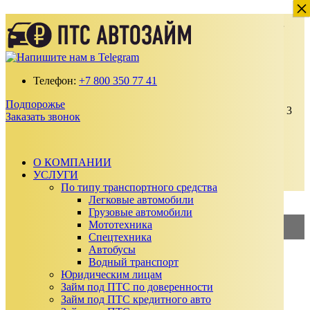
×
×
Деньги под залог ПТС Автомобиля в
Подпорожье
Получите займ по ставке от 2% в месяц
Телефон:
+7 800 350 77 41
100% одобрение даже с плохой кредитной
историей
Подпорожье
Выдаем от 30 000 до 15 000 000 ₽ на срок до 3
Заказать звонок
лет
Без подтверждения дохода, справок и
поручителей
Автомобиль остается у вас
О КОМПАНИИ
УСЛУГИ
Заказать звонок
По типу транспортного средства
Калькулятор займа
Легковые автомобили
Грузовые автомобили
Мототехника
2%
—
Займ под ПТС
Спецтехника
Автобусы
3%
—
Займ под АВТО
Водный транспорт
Юридическим лицам
Сумма займа
Займ под ПТС по доверенности
₽
Займ под ПТС кредитного авто