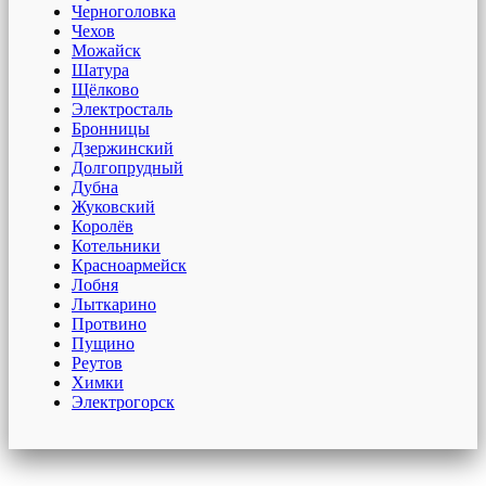
Черноголовка
Чехов
Можайск
Шатура
Щёлково
Электросталь
Бронницы
Дзержинский
Долгопрудный
Дубна
Жуковский
Королёв
Котельники
Красноармейск
Лобня
Лыткарино
Протвино
Пущино
Реутов
Химки
Электрогорск