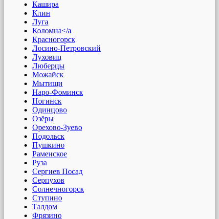
Кашира
Клин
Луга
Коломна</a
Красногорск
Лосино-Петровский
Луховиц
Люберцы
Можайск
Мытищи
Наро-Фоминск
Ногинск
Одинцово
Озёры
Орехово-Зуево
Подольск
Пушкино
Раменское
Руза
Сергиев Посад
Серпухов
Солнечногорск
Ступино
Талдом
Фрязино