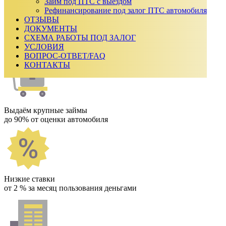
₽
Займ под ПТС с выездом
Срок займа
Рефинансирование под залог ПТС автомобиля
ОТЗЫВЫ
Ежемесячный платеж:
0
₽
ДОКУМЕНТЫ
Сумма к возврату:
0
₽
СХЕМА РАБОТЫ ПОД ЗАЛОГ
Получить одобрение
УСЛОВИЯ
Как мы работаем
ВОПРОС-ОТВЕТ/FAQ
КОНТАКТЫ
Выдаём крупные займы
до 90% от оценки автомобиля
Низкие ставки
от 2 % за месяц пользования деньгами