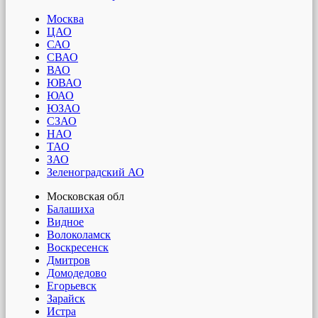
Москва
ЦАО
САО
СВАО
ВАО
ЮВАО
ЮАО
ЮЗАО
СЗАО
НАО
ТАО
ЗАО
Зеленоградский АО
Московская обл
Балашиха
Видное
Волоколамск
Воскресенск
Дмитров
Домодедово
Егорьевск
Зарайск
Истра