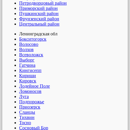
Петродворцовый район
Приморский район
Пушкинский район
Фрунзенский район
Центральный район
Ленинградская обл
Бокситогорск
Волосово
Волхов
Всеволожск
Выборг
Гатчина
Кингисепп
Кириши
Кировск
Лодейное Поле
Ломоносов
Луга
Подпорожье
Приозерск
Сланцы
Тихвин
Тосно
Сосновый Бор