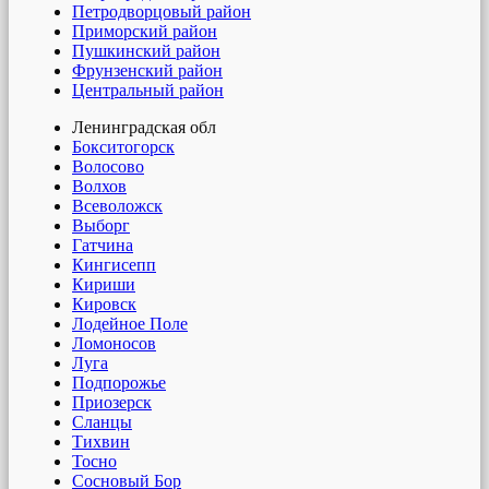
Петродворцовый район
Приморский район
Пушкинский район
Фрунзенский район
Центральный район
Ленинградская обл
Бокситогорск
Волосово
Волхов
Всеволожск
Выборг
Гатчина
Кингисепп
Кириши
Кировск
Лодейное Поле
Ломоносов
Луга
Подпорожье
Приозерск
Сланцы
Тихвин
Тосно
Сосновый Бор