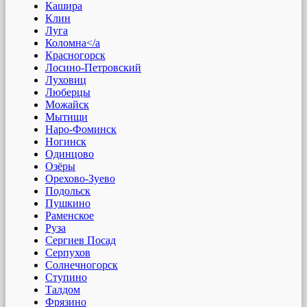
Кашира
Клин
Луга
Коломна</a
Красногорск
Лосино-Петровский
Луховиц
Люберцы
Можайск
Мытищи
Наро-Фоминск
Ногинск
Одинцово
Озёры
Орехово-Зуево
Подольск
Пушкино
Раменское
Руза
Сергиев Посад
Серпухов
Солнечногорск
Ступино
Талдом
Фрязино