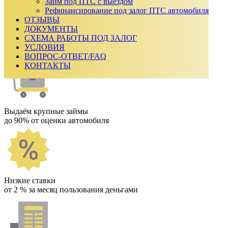
₽
Займ под ПТС с выездом
Срок займа
Рефинансирование под залог ПТС автомобиля
ОТЗЫВЫ
Ежемесячный платеж:
0
₽
ДОКУМЕНТЫ
Сумма к возврату:
0
₽
СХЕМА РАБОТЫ ПОД ЗАЛОГ
Получить одобрение
УСЛОВИЯ
Как мы работаем
ВОПРОС-ОТВЕТ/FAQ
КОНТАКТЫ
Выдаём крупные займы
до 90% от оценки автомобиля
Низкие ставки
от 2 % за месяц пользования деньгами