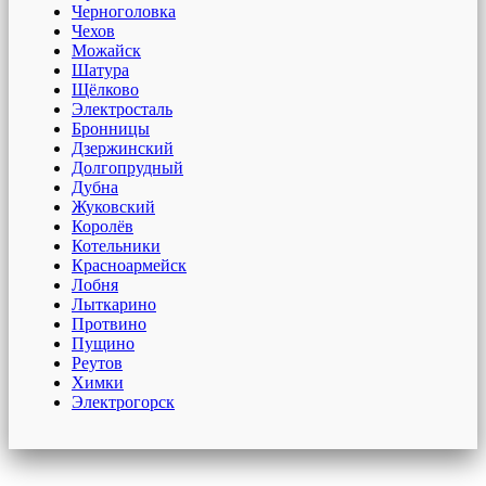
Черноголовка
Чехов
Можайск
Шатура
Щёлково
Электросталь
Бронницы
Дзержинский
Долгопрудный
Дубна
Жуковский
Королёв
Котельники
Красноармейск
Лобня
Лыткарино
Протвино
Пущино
Реутов
Химки
Электрогорск