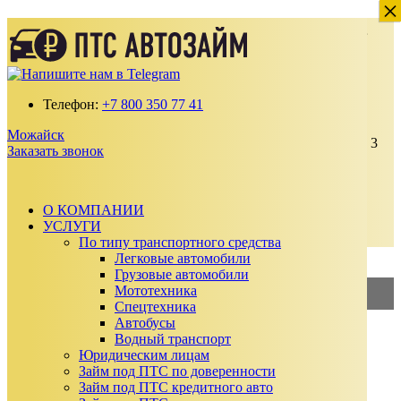
×
×
Деньги под залог ПТС Автомобиля в
Можайске
Получите займ по ставке от 2% в месяц
Телефон:
+7 800 350 77 41
100% одобрение даже с плохой кредитной
историей
Можайск
Выдаем от 30 000 до 15 000 000 ₽ на срок до 3
Заказать звонок
лет
Без подтверждения дохода, справок и
поручителей
Автомобиль остается у вас
О КОМПАНИИ
УСЛУГИ
Заказать звонок
По типу транспортного средства
Калькулятор займа
Легковые автомобили
Грузовые автомобили
Мототехника
2%
—
Займ под ПТС
Спецтехника
Автобусы
3%
—
Займ под АВТО
Водный транспорт
Юридическим лицам
Сумма займа
Займ под ПТС по доверенности
₽
Займ под ПТС кредитного авто