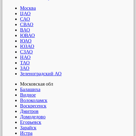
Москва
ЦАО
САО
СВАО
ВАО
ЮВАО
ЮАО
ЮЗАО
СЗАО
НАО
ТАО
ЗАО
Зеленоградский АО
Московская обл
Балашиха
Видное
Волоколамск
Воскресенск
Дмитров
Домодедово
Егорьевск
Зарайск
Истра