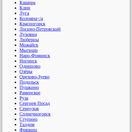
Кашира
Клин
Луга
Коломна</a
Красногорск
Лосино-Петровский
Луховиц
Люберцы
Можайск
Мытищи
Наро-Фоминск
Ногинск
Одинцово
Озёры
Орехово-Зуево
Подольск
Пушкино
Раменское
Руза
Сергиев Посад
Серпухов
Солнечногорск
Ступино
Талдом
Фрязино