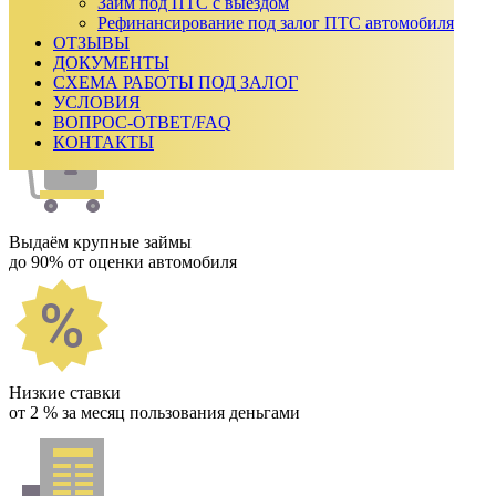
₽
Займ под ПТС с выездом
Срок займа
Рефинансирование под залог ПТС автомобиля
ОТЗЫВЫ
Ежемесячный платеж:
0
₽
ДОКУМЕНТЫ
Сумма к возврату:
0
₽
СХЕМА РАБОТЫ ПОД ЗАЛОГ
Получить одобрение
УСЛОВИЯ
Как мы работаем
ВОПРОС-ОТВЕТ/FAQ
КОНТАКТЫ
Выдаём крупные займы
до 90% от оценки автомобиля
Низкие ставки
от 2 % за месяц пользования деньгами