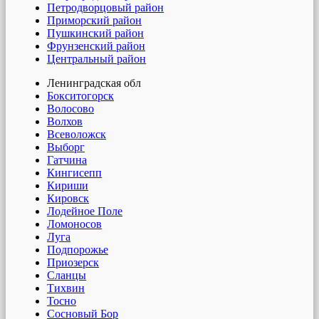
Петродворцовый район
Приморский район
Пушкинский район
Фрунзенский район
Центральный район
Ленинградская обл
Бокситогорск
Волосово
Волхов
Всеволожск
Выборг
Гатчина
Кингисепп
Кириши
Кировск
Лодейное Поле
Ломоносов
Луга
Подпорожье
Приозерск
Сланцы
Тихвин
Тосно
Сосновый Бор