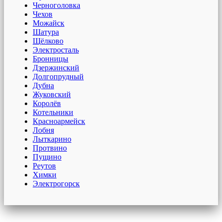
Черноголовка
Чехов
Можайск
Шатура
Щёлково
Электросталь
Бронницы
Дзержинский
Долгопрудный
Дубна
Жуковский
Королёв
Котельники
Красноармейск
Лобня
Лыткарино
Протвино
Пущино
Реутов
Химки
Электрогорск