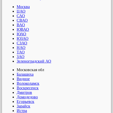
Москва
ЦАО
САО
СВАО
ВАО
ЮВАО
ЮАО
ЮЗАО
СЗАО
НАО
ТАО
ЗАО
Зеленоградский АО
Московская обл
Балашиха
Видное
Волоколамск
Воскресенск
Дмитров
Домодедово
Егорьевск
Зарайск
Истра