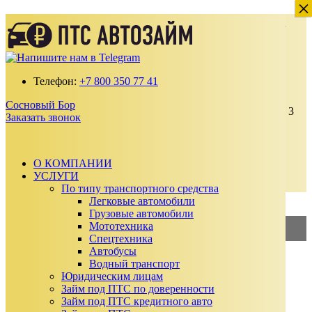
×
×
Деньги под залог ПТС Автомобиля в
Сосновом Бору
Получите займ по ставке от 2% в месяц
Телефон:
+7 800 350 77 41
100% одобрение даже с плохой кредитной
историей
Сосновый Бор
Выдаем от 30 000 до 15 000 000 ₽ на срок до 3
Заказать звонок
лет
Без подтверждения дохода, справок и
поручителей
Автомобиль остается у вас
О КОМПАНИИ
УСЛУГИ
Заказать звонок
По типу транспортного средства
Калькулятор займа
Легковые автомобили
Грузовые автомобили
Мототехника
2%
—
Займ под ПТС
Спецтехника
Автобусы
3%
—
Займ под АВТО
Водный транспорт
Юридическим лицам
Сумма займа
Займ под ПТС по доверенности
₽
Займ под ПТС кредитного авто