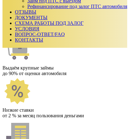
₽
Займ под ПТС с выездом
Срок займа
Рефинансирование под залог ПТС автомобиля
ОТЗЫВЫ
Ежемесячный платеж:
0
₽
ДОКУМЕНТЫ
Сумма к возврату:
0
₽
СХЕМА РАБОТЫ ПОД ЗАЛОГ
Получить одобрение
УСЛОВИЯ
Как мы работаем
ВОПРОС-ОТВЕТ/FAQ
КОНТАКТЫ
Выдаём крупные займы
до 90% от оценки автомобиля
Низкие ставки
от 2 % за месяц пользования деньгами