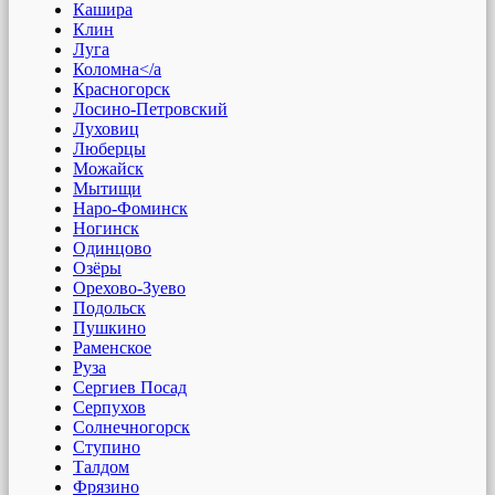
Кашира
Клин
Луга
Коломна</a
Красногорск
Лосино-Петровский
Луховиц
Люберцы
Можайск
Мытищи
Наро-Фоминск
Ногинск
Одинцово
Озёры
Орехово-Зуево
Подольск
Пушкино
Раменское
Руза
Сергиев Посад
Серпухов
Солнечногорск
Ступино
Талдом
Фрязино