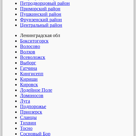
Петродворцовый район
Приморский район
Пушкинский район
Фрунзенский район
Центральный район
Ленинградская обл
Бокситогорск
Волосово
Волхов
Всеволожск
Выборг
Гатчина
Кингисепп
Кириши
Кировск
Лодейное Поле
Ломоносов
Луга
Подпорожье
Приозерск
Сланцы
Тихвин
Тосно
Сосновый Бор