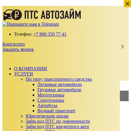
×
×
Деньги под залог ПТС Автомобиля в
Кингисеппе
Получите займ по ставке от 2% в месяц
Телефон:
+7 800 350 77 41
100% одобрение даже с плохой кредитной
историей
Кингисепп
Выдаем от 30 000 до 15 000 000 ₽ на срок до 3
Заказать звонок
лет
Без подтверждения дохода, справок и
поручителей
Автомобиль остается у вас
О КОМПАНИИ
УСЛУГИ
Заказать звонок
По типу транспортного средства
Калькулятор займа
Легковые автомобили
Грузовые автомобили
Мототехника
2%
—
Займ под ПТС
Спецтехника
Автобусы
3%
—
Займ под АВТО
Водный транспорт
Юридическим лицам
Сумма займа
Займ под ПТС по доверенности
₽
Займ под ПТС кредитного авто