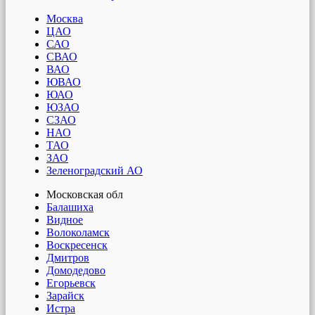
Москва
ЦАО
САО
СВАО
ВАО
ЮВАО
ЮАО
ЮЗАО
СЗАО
НАО
ТАО
ЗАО
Зеленоградский АО
Московская обл
Балашиха
Видное
Волоколамск
Воскресенск
Дмитров
Домодедово
Егорьевск
Зарайск
Истра