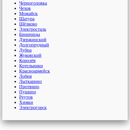
Черноголовка
Чехов
Можайск
Шатура
Щёлково
Электросталь
Бронницы
Дзержинский
Долгопрудный
Дубна
Жуковский
Королёв
Котельники
Красноармейск
Лобня
Лыткарино
Протвино
Пущино
Реутов
Химки
Электрогорск