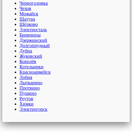
Черноголовка
Чехов
Можайск
Шатура
Щёлково
Электросталь
Бронницы
Дзержинский
Долгопрудный
Дубна
Жуковский
Королёв
Котельники
Красноармейск
Лобня
Лыткарино
Протвино
Пущино
Реутов
Химки
Электрогорск