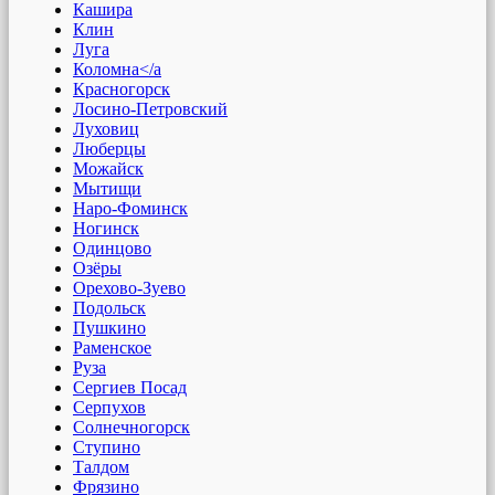
Кашира
Клин
Луга
Коломна</a
Красногорск
Лосино-Петровский
Луховиц
Люберцы
Можайск
Мытищи
Наро-Фоминск
Ногинск
Одинцово
Озёры
Орехово-Зуево
Подольск
Пушкино
Раменское
Руза
Сергиев Посад
Серпухов
Солнечногорск
Ступино
Талдом
Фрязино