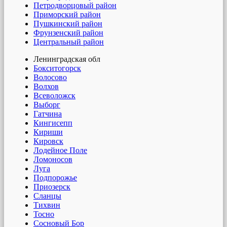
Петродворцовый район
Приморский район
Пушкинский район
Фрунзенский район
Центральный район
Ленинградская обл
Бокситогорск
Волосово
Волхов
Всеволожск
Выборг
Гатчина
Кингисепп
Кириши
Кировск
Лодейное Поле
Ломоносов
Луга
Подпорожье
Приозерск
Сланцы
Тихвин
Тосно
Сосновый Бор