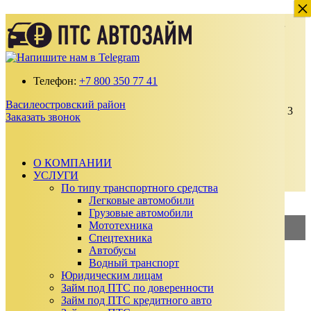
×
×
Деньги под залог ПТС Автомобиля в
Василеостровском районе
Получите займ по ставке от 2% в месяц
Телефон:
+7 800 350 77 41
100% одобрение даже с плохой кредитной
историей
Василеостровский район
Выдаем от 30 000 до 15 000 000 ₽ на срок до 3
Заказать звонок
лет
Без подтверждения дохода, справок и
поручителей
Автомобиль остается у вас
О КОМПАНИИ
УСЛУГИ
Заказать звонок
По типу транспортного средства
Калькулятор займа
Легковые автомобили
Грузовые автомобили
Мототехника
2%
—
Займ под ПТС
Спецтехника
Автобусы
3%
—
Займ под АВТО
Водный транспорт
Юридическим лицам
Сумма займа
Займ под ПТС по доверенности
₽
Займ под ПТС кредитного авто