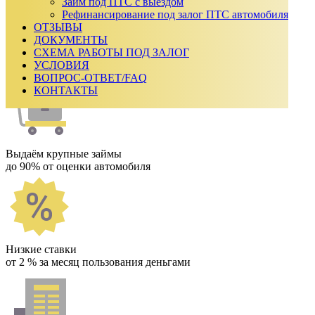
₽
Займ под ПТС с выездом
Срок займа
Рефинансирование под залог ПТС автомобиля
ОТЗЫВЫ
Ежемесячный платеж:
0
₽
ДОКУМЕНТЫ
Сумма к возврату:
0
₽
СХЕМА РАБОТЫ ПОД ЗАЛОГ
Получить одобрение
УСЛОВИЯ
Как мы работаем
ВОПРОС-ОТВЕТ/FAQ
КОНТАКТЫ
Выдаём крупные займы
до 90% от оценки автомобиля
Низкие ставки
от 2 % за месяц пользования деньгами