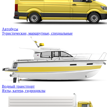
Автобусы
Туристические, маршрутные, специальные
Водный транстпорт
Яхты, катера, гидроциклы