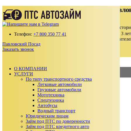
Займ под ПТС кредитного авто в Павло
Получите займ по ставке от 2% в месяц
100% одобрение даже с плохой кредитной истор
Выдаем от 30 000 до 15 000 000 ₽ на срок до 3 лет
Телефон:
+7 800 350 77 41
Без подтверждения дохода, справок и поручителе
Павловский Посад
Автомобиль остается у вас
Заказать звонок
Заказать звонок
Калькулятор займа
О КОМПАНИИ
УСЛУГИ
2%
—
Займ под ПТС
По типу транспортного средства
Легковые автомобили
3%
—
Займ под АВТО
Грузовые автомобили
Мототехника
Сумма займа
Спецтехника
₽
Автобусы
₽
Водный транспорт
Срок займа
Юридическим лицам
Ежемесячный платеж:
0
₽
Займ под ПТС по доверенности
Сумма к возврату:
0
₽
Займ под ПТС кредитного авто