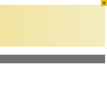
×
×
×