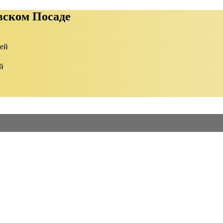
вском Посаде
ией
й