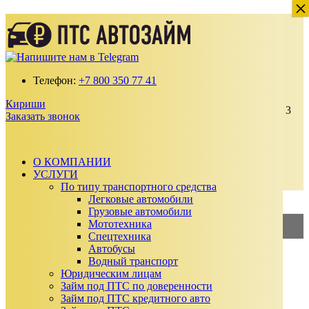
×
×
Займ под ПТС по доверенности в
Киришах
Получите займ по ставке от 2% в месяц
Телефон:
+7 800 350 77 41
100% одобрение даже с плохой кредитной
историей
Кириши
Выдаем от 30 000 до 15 000 000 ₽ на срок до 3
Заказать звонок
лет
Без подтверждения дохода, справок и
поручителей
Автомобиль остается у вас
О КОМПАНИИ
УСЛУГИ
Заказать звонок
По типу транспортного средства
Калькулятор займа
Легковые автомобили
Грузовые автомобили
Мототехника
2%
—
Займ под ПТС
Спецтехника
Автобусы
3%
—
Займ под АВТО
Водный транспорт
Юридическим лицам
Сумма займа
Займ под ПТС по доверенности
₽
Займ под ПТС кредитного авто