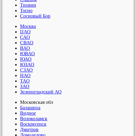
Тихвин
Тосно
Сосновый Бор
Москва
ЦАО
САО
СВАО
ВАО
ЮВАО
ЮАО
ЮЗАО
СЗАО
НАО
ТАО
ЗАО
Зеленоградский АО
Московская обл
Балашиха
Видное
Волоколамск
Воскресенск
Дмитров
Домодедово