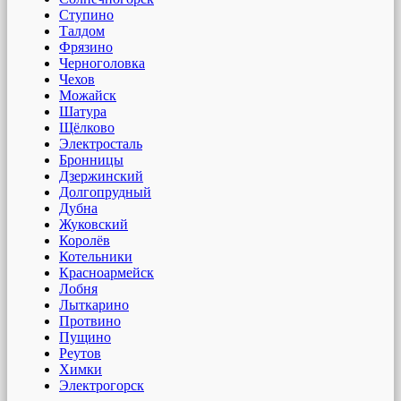
Ступино
Талдом
Фрязино
Черноголовка
Чехов
Можайск
Шатура
Щёлково
Электросталь
Бронницы
Дзержинский
Долгопрудный
Дубна
Жуковский
Королёв
Котельники
Красноармейск
Лобня
Лыткарино
Протвино
Пущино
Реутов
Химки
Электрогорск