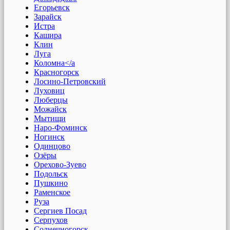
Егорьевск
Зарайск
Истра
Кашира
Клин
Луга
Коломна</a
Красногорск
Лосино-Петровский
Луховиц
Люберцы
Можайск
Мытищи
Наро-Фоминск
Ногинск
Одинцово
Озёры
Орехово-Зуево
Подольск
Пушкино
Раменское
Руза
Сергиев Посад
Серпухов
Солнечногорск