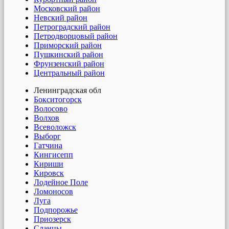
Московский район
Невский район
Петроградский район
Петродворцовый район
Приморский район
Пушкинский район
Фрунзенский район
Центральный район
Ленинградская обл
Бокситогорск
Волосово
Волхов
Всеволожск
Выборг
Гатчина
Кингисепп
Кириши
Кировск
Лодейное Поле
Ломоносов
Луга
Подпорожье
Приозерск
Сланцы