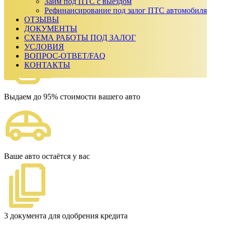
Займ под ПТС с выездом
Ежемесячный платеж:
0
₽
Рефинансирование под залог ПТС автомобиля
Сумма к возврату:
0
₽
ОТЗЫВЫ
Получить одобрение
ДОКУМЕНТЫ
Наши преимущества
СХЕМА РАБОТЫ ПОД ЗАЛОГ
УСЛОВИЯ
ВОПРОС-ОТВЕТ/FAQ
КОНТАКТЫ
Выдаем до 95% стоимости вашего авто
Ваше авто остаётся у вас
3 документа для одобрения кредита