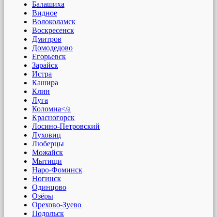
Балашиха
Видное
Волоколамск
Воскресенск
Дмитров
Домодедово
Егорьевск
Зарайск
Истра
Кашира
Клин
Луга
Коломна</a
Красногорск
Лосино-Петровский
Луховиц
Люберцы
Можайск
Мытищи
Наро-Фоминск
Ногинск
Одинцово
Озёры
Орехово-Зуево
Подольск