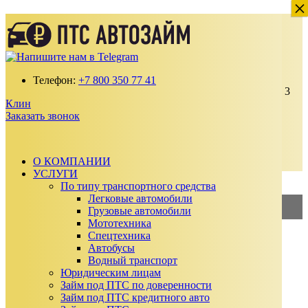
×
×
Перезалог под ПТС Клине
Получите займ по ставке от 2% в месяц
100% одобрение даже с плохой кредитной
историей
Телефон:
+7 800 350 77 41
Выдаем от 30 000 до 15 000 000 ₽ на срок до 3
Клин
лет
Заказать звонок
Без подтверждения дохода, справок и
поручителей
Автомобиль остается у вас
О КОМПАНИИ
Заказать звонок
УСЛУГИ
Калькулятор займа
По типу транспортного средства
Легковые автомобили
Грузовые автомобили
2%
—
Займ под ПТС
Мототехника
Спецтехника
3%
—
Займ под АВТО
Автобусы
Водный транспорт
Сумма займа
Юридическим лицам
₽
Займ под ПТС по доверенности
₽
Займ под ПТС кредитного авто
Срок займа