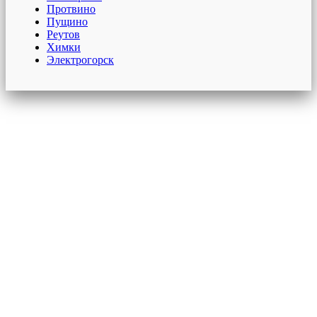
Протвино
Пущино
Реутов
Химки
Электрогорск