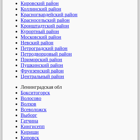
Кировский район
Коллинский район
Красногвардейский район
Красносельский район
Кронштадтский район
Курортный район
Московский район
Невский район
Петроградский район
Петродворцовый район
Приморский район
Пушкинский район
Фрунзенский район
Центральный район
Ленинградская обл
Бокситогорск
Волосово
Волхов
Всеволожск
Выборг
Гатчина
Кингисепп
Кириши
Кировск