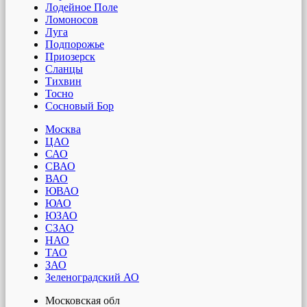
Лодейное Поле
Ломоносов
Луга
Подпорожье
Приозерск
Сланцы
Тихвин
Тосно
Сосновый Бор
Москва
ЦАО
САО
СВАО
ВАО
ЮВАО
ЮАО
ЮЗАО
СЗАО
НАО
ТАО
ЗАО
Зеленоградский АО
Московская обл