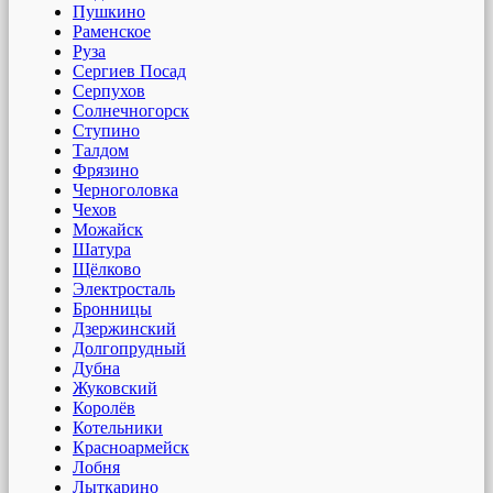
Пушкино
Раменское
Руза
Сергиев Посад
Серпухов
Солнечногорск
Ступино
Талдом
Фрязино
Черноголовка
Чехов
Можайск
Шатура
Щёлково
Электросталь
Бронницы
Дзержинский
Долгопрудный
Дубна
Жуковский
Королёв
Котельники
Красноармейск
Лобня
Лыткарино