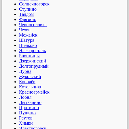
Солнечногорск
Ступино
Талдом
Фрязино
Черноголовка
Чехов
Можайск
Шатура
Щёлково
Электросталь
Бронницы
Дзержинский
Долгопрудный
Дубна
Жуковский
Королёв
Котельники
Красноармейск
Лобня
Лыткарино
Протвино
Пущино
Реутов
Химки
Электрогорск