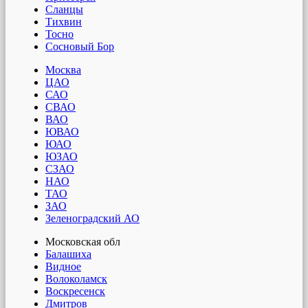
Сланцы
Тихвин
Тосно
Сосновый Бор
Москва
ЦАО
САО
СВАО
ВАО
ЮВАО
ЮАО
ЮЗАО
СЗАО
НАО
ТАО
ЗАО
Зеленоградский АО
Московская обл
Балашиха
Видное
Волоколамск
Воскресенск
Дмитров