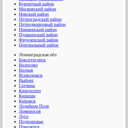
Курортный район
Московский район
Невский район
Петроградский район
Петродворцовый район
Приморский район
Пушкинский район
Фрунзенский район
Центральный район
Ленинградская обл
Бокситогорск
Волосово
Волхов
Всеволожск
Выборг
Гатчина
Кингисепп
Кириши
Кировск
Лодейное Поле
Ломоносов
Луга
Подпорожье
Приозерск