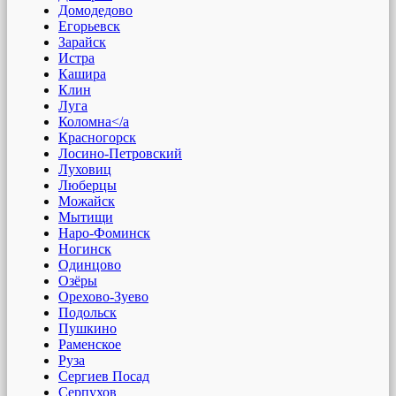
Домодедово
Егорьевск
Зарайск
Истра
Кашира
Клин
Луга
Коломна</a
Красногорск
Лосино-Петровский
Луховиц
Люберцы
Можайск
Мытищи
Наро-Фоминск
Ногинск
Одинцово
Озёры
Орехово-Зуево
Подольск
Пушкино
Раменское
Руза
Сергиев Посад
Серпухов