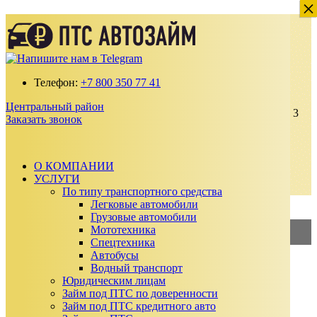
×
×
Займ под залог ПТС грузового
автомобиля в Центральном районе
Получите займ по ставке от 2% в месяц
Телефон:
+7 800 350 77 41
100% одобрение даже с плохой кредитной
историей
Центральный район
Выдаем от 30 000 до 15 000 000 ₽ на срок до 3
Заказать звонок
лет
Без подтверждения дохода, справок и
поручителей
Автомобиль остается у вас
О КОМПАНИИ
УСЛУГИ
Заказать звонок
По типу транспортного средства
Калькулятор займа
Легковые автомобили
Грузовые автомобили
Мототехника
2%
—
Займ под ПТС
Спецтехника
Автобусы
3%
—
Займ под АВТО
Водный транспорт
Юридическим лицам
Сумма займа
Займ под ПТС по доверенности
₽
Займ под ПТС кредитного авто