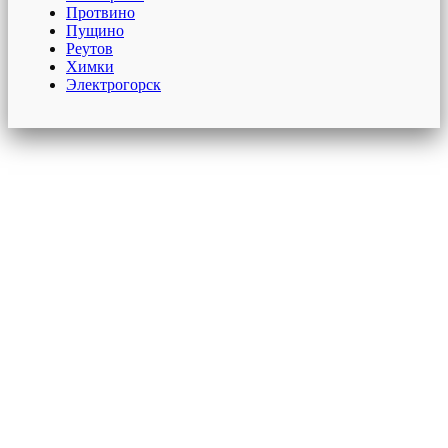
Протвино
Пущино
Реутов
Химки
Электрогорск