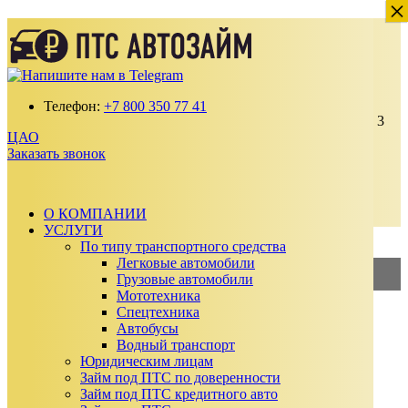
×
×
Перезалог под ПТС ЦАО
Получите займ по ставке от 2% в месяц
100% одобрение даже с плохой кредитной
историей
Телефон:
+7 800 350 77 41
Выдаем от 30 000 до 15 000 000 ₽ на срок до 3
ЦАО
лет
Заказать звонок
Без подтверждения дохода, справок и
поручителей
Автомобиль остается у вас
О КОМПАНИИ
Заказать звонок
УСЛУГИ
Калькулятор займа
По типу транспортного средства
Легковые автомобили
Грузовые автомобили
2%
—
Займ под ПТС
Мототехника
Спецтехника
3%
—
Займ под АВТО
Автобусы
Водный транспорт
Сумма займа
Юридическим лицам
₽
Займ под ПТС по доверенности
₽
Займ под ПТС кредитного авто
Срок займа