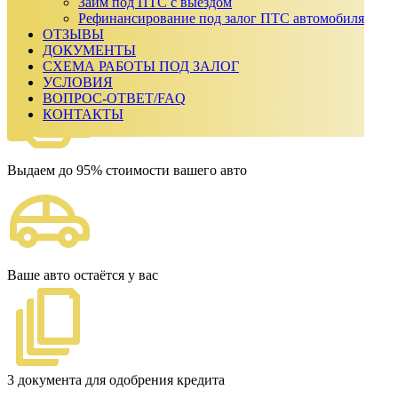
Займ под ПТС с выездом
Ежемесячный платеж:
0
₽
Рефинансирование под залог ПТС автомобиля
Сумма к возврату:
0
₽
ОТЗЫВЫ
Получить одобрение
ДОКУМЕНТЫ
Наши преимущества
СХЕМА РАБОТЫ ПОД ЗАЛОГ
УСЛОВИЯ
ВОПРОС-ОТВЕТ/FAQ
КОНТАКТЫ
Выдаем до 95% стоимости вашего авто
Ваше авто остаётся у вас
3 документа для одобрения кредита