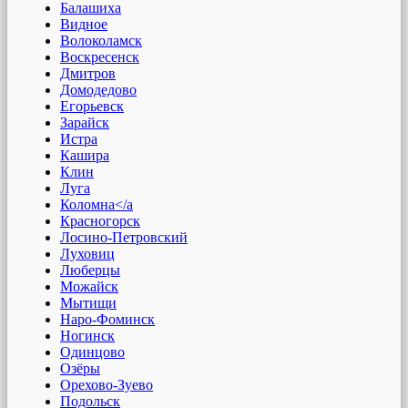
Балашиха
Видное
Волоколамск
Воскресенск
Дмитров
Домодедово
Егорьевск
Зарайск
Истра
Кашира
Клин
Луга
Коломна</a
Красногорск
Лосино-Петровский
Луховиц
Люберцы
Можайск
Мытищи
Наро-Фоминск
Ногинск
Одинцово
Озёры
Орехово-Зуево
Подольск