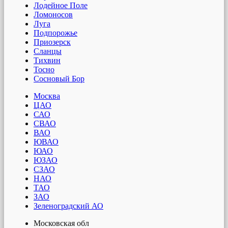
Лодейное Поле
Ломоносов
Луга
Подпорожье
Приозерск
Сланцы
Тихвин
Тосно
Сосновый Бор
Москва
ЦАО
САО
СВАО
ВАО
ЮВАО
ЮАО
ЮЗАО
СЗАО
НАО
ТАО
ЗАО
Зеленоградский АО
Московская обл