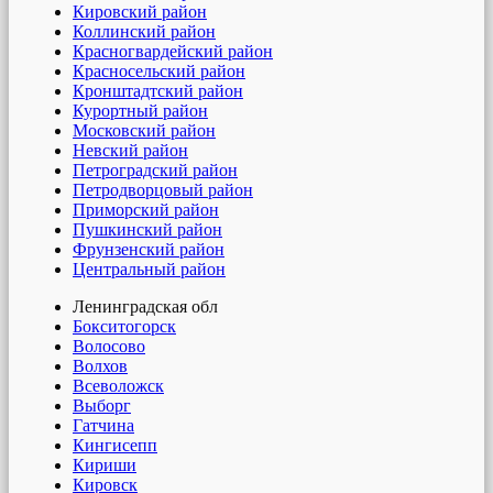
Кировский район
Коллинский район
Красногвардейский район
Красносельский район
Кронштадтский район
Курортный район
Московский район
Невский район
Петроградский район
Петродворцовый район
Приморский район
Пушкинский район
Фрунзенский район
Центральный район
Ленинградская обл
Бокситогорск
Волосово
Волхов
Всеволожск
Выборг
Гатчина
Кингисепп
Кириши
Кировск