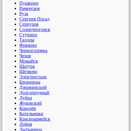
Пушкино
Раменское
Руза
Сергиев Посад
Серпухов
Солнечногорск
Ступино
Талдом
Фрязино
Черноголовка
Чехов
Можайск
Шатура
Щёлково
Электросталь
Бронницы
Дзержинский
Долгопрудный
Дубна
Жуковский
Королёв
Котельники
Красноармейск
Лобня
Лыткарино