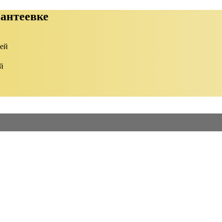
вантеевке
ией
й