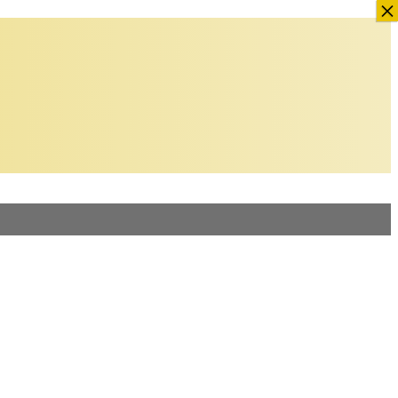
×
×
×