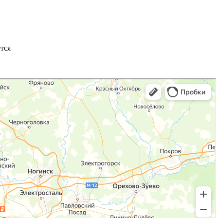
❯
тся