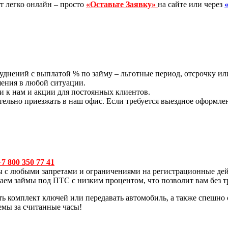
т легко онлайн – просто
«Оставьте Заявку»
на сайте или через
труднений с выплатой % по займу – льготные период, отсрочку 
шения в любой ситуации.
 к нам и акции для постоянных клиентов.
ательно приезжать в наш офис. Если требуется выездное оформ
+7 800 350 77 41
ймы с любыми запретами и ограничениями на регистрационные 
ем займы под ПТС с низким процентом, что позволит вам без тр
ь комплект ключей или передавать автомобиль, а также спешно 
мы за считанные часы!