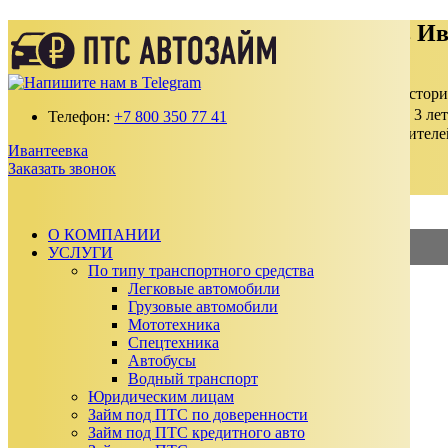
Деньги под залог ПТС Автомобиля в И
Получите займ по ставке от 2% в месяц
100% одобрение даже с плохой кредитной истор
Выдаем от 30 000 до 15 000 000 ₽ на срок до 3 лет
Телефон:
+7 800 350 77 41
Без подтверждения дохода, справок и поручителе
Ивантеевка
Автомобиль остается у вас
Заказать звонок
Заказать звонок
Калькулятор займа
О КОМПАНИИ
УСЛУГИ
2%
—
Займ под ПТС
По типу транспортного средства
Легковые автомобили
3%
—
Займ под АВТО
Грузовые автомобили
Мототехника
Сумма займа
Спецтехника
₽
Автобусы
₽
Водный транспорт
Срок займа
Юридическим лицам
Ежемесячный платеж:
0
₽
Займ под ПТС по доверенности
Сумма к возврату:
0
₽
Займ под ПТС кредитного авто